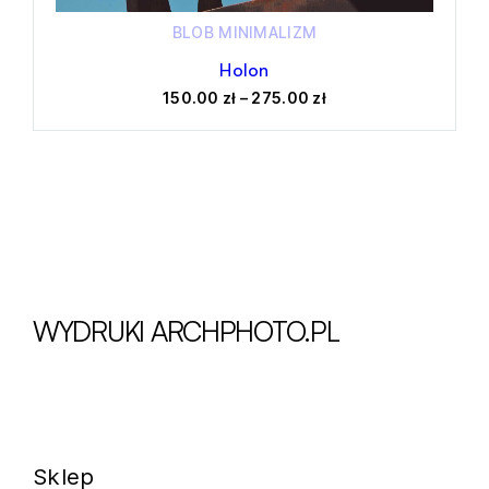
BLOB
MINIMALIZM
Holon
Zakres
150.00
zł
–
275.00
zł
Ten
cen:
produkt
od
ma
150.00 zł
wiele
do
wariantów.
275.00 zł
Opcje
można
wybrać
na
stronie
WYDRUKI ARCHPHOTO.PL
produktu
Sklep