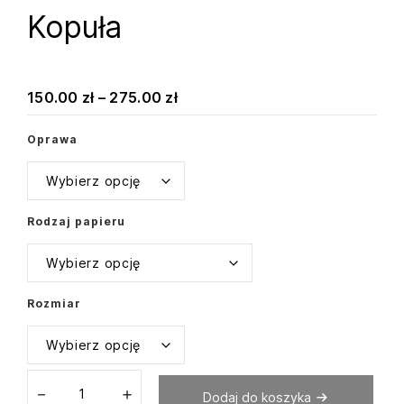
Kopuła
Zakres
150.00
zł
–
275.00
zł
cen:
od
Oprawa
150.00 zł
do
275.00 zł
Rodzaj papieru
Rozmiar
ilość
－
＋
Kopuła
Dodaj do koszyka