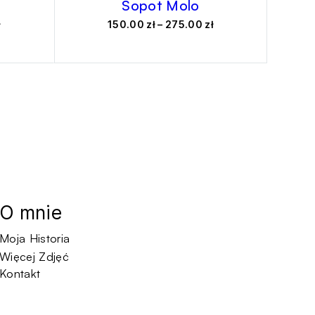
Sopot Molo
Zakres
Zakres
ł
150.00
zł
–
275.00
zł
cen:
cen:
od
od
150.00 zł
150.00 zł
do
do
275.00 zł
275.00 zł
O mnie
Moja Historia
Więcej Zdjęć
Kontakt