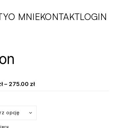
TY
O MNIE
KONTAKT
LOGIN
on
Zakres
zł
–
275.00
zł
cen:
od
150.00 zł
do
275.00 zł
ieru