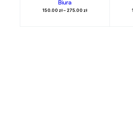
Biura
Zakres
150.00
zł
–
275.00
zł
cen:
od
150.00 zł
do
275.00 zł