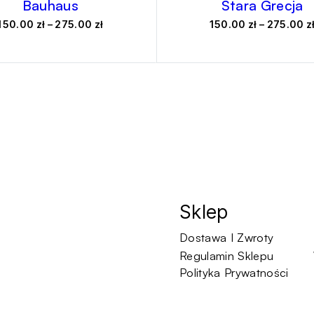
Bauhaus
Stara Grecja
Zakres
150.00
zł
–
275.00
zł
150.00
zł
–
275.00
z
cen:
od
150.00 zł
do
275.00 zł
Sklep
Dostawa I Zwroty
Regulamin Sklepu
Polityka Prywatności