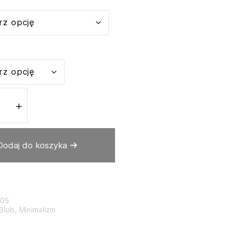
＋
Dodaj do koszyka
105
Blob
,
Minimalizm