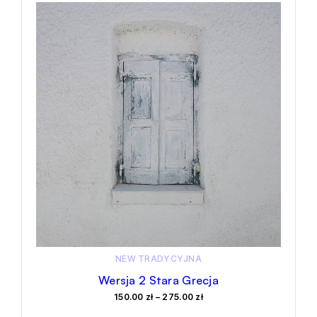
ma
150.00 zł
wiele
do
wariantów.
275.00 zł
Opcje
można
wybrać
na
stronie
produktu
NEW
TRADYCYJNA
Wersja 2 Stara Grecja
Zakres
150.00
zł
–
275.00
zł
Ten
cen: