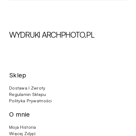
produkt
od
ma
150.00 zł
wiele
do
wariantów.
275.00 zł
Opcje
można
wybrać
WYDRUKI ARCHPHOTO.PL
na
stronie
produktu
Sklep
Dostawa I Zwroty
Regulamin Sklepu
Polityka Prywatności
O mnie
Moja Historia
Więcej Zdjęć